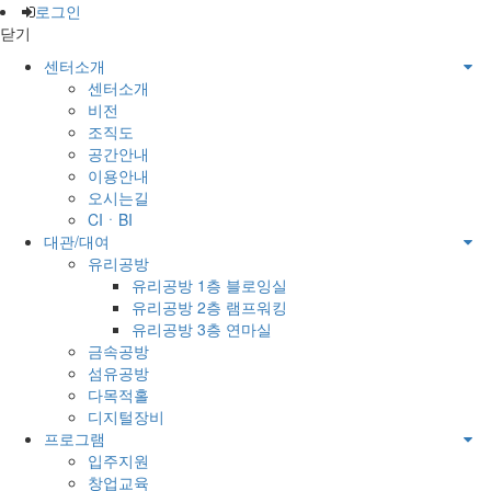
로그인
닫기
센터소개
센터소개
비전
조직도
공간안내
이용안내
오시는길
CIㆍBI
대관/대여
유리공방
유리공방 1층 블로잉실
유리공방 2층 램프워킹
유리공방 3층 연마실
금속공방
섬유공방
다목적홀
디지털장비
프로그램
입주지원
창업교육